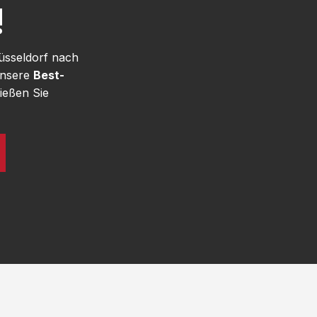
!
üsseldorf nach
unsere
Best-
ießen Sie