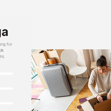
ga
ung für
ch
ht.