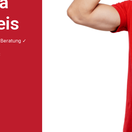
ga
eis
 Beratung ✓
: