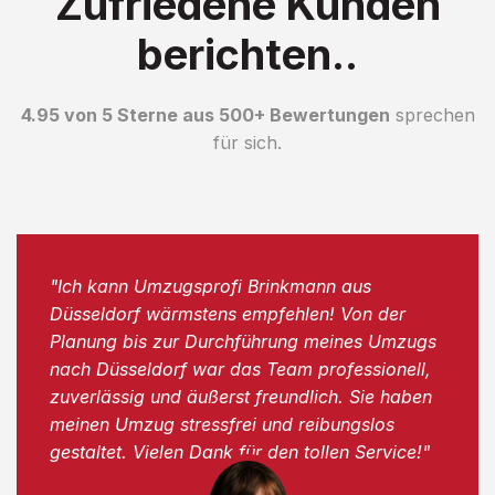
Zufriedene Kunden
berichten..
4.95 von 5 Sterne aus 500+ Bewertungen
sprechen
für sich.
"Ich kann Umzugsprofi Brinkmann aus
Düsseldorf wärmstens empfehlen! Von der
Planung bis zur Durchführung meines Umzugs
nach Düsseldorf war das Team professionell,
zuverlässig und äußerst freundlich. Sie haben
meinen Umzug stressfrei und reibungslos
gestaltet. Vielen Dank für den tollen Service!"