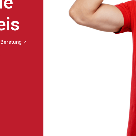
le
eis
 Beratung ✓
: