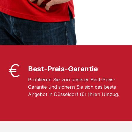
Best-Preis-Garantie
Profitieren Sie von unserer Best-Preis-
Garantie und sichern Sie sich das beste
Angebot in Düsseldorf für Ihren Umzug.