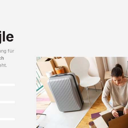
le
ung für
ch
eht.