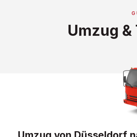
G
Umzug & 
Umzug von Düsseldorf nac