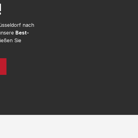
!
üsseldorf nach
 unsere
Best-
ießen Sie