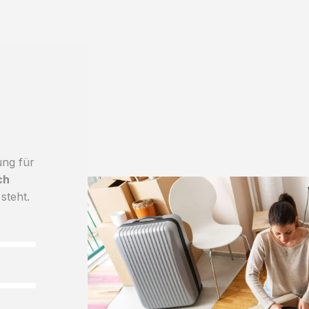
ung für
ch
steht.