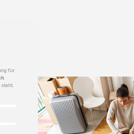
ung für
ch
 steht.