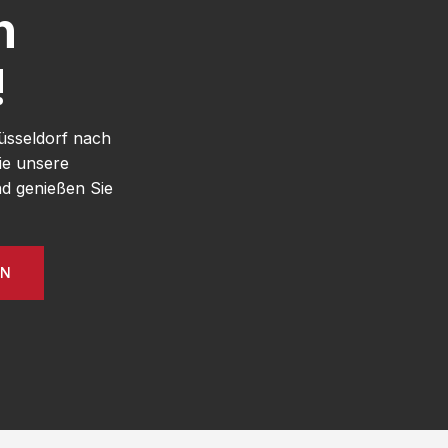
h
!
üsseldorf nach
ie unsere
d genießen Sie
EN