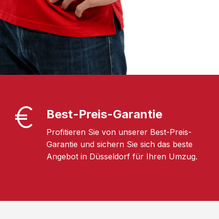
Best-Preis-Garantie
Profitieren Sie von unserer Best-Preis-
Garantie und sichern Sie sich das beste
Angebot in Düsseldorf für Ihren Umzug.