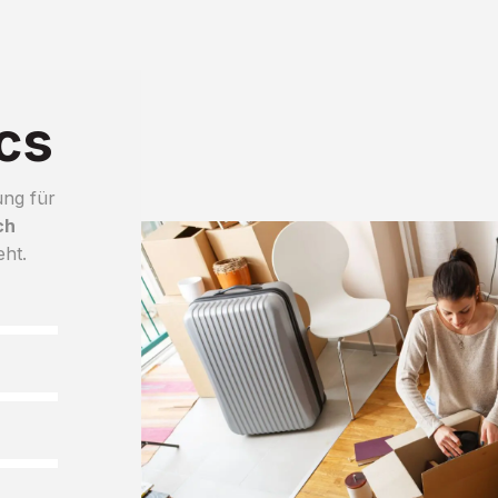
cs
ung für
ch
eht.