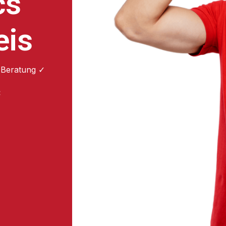
cs
eis
 Beratung ✓
: