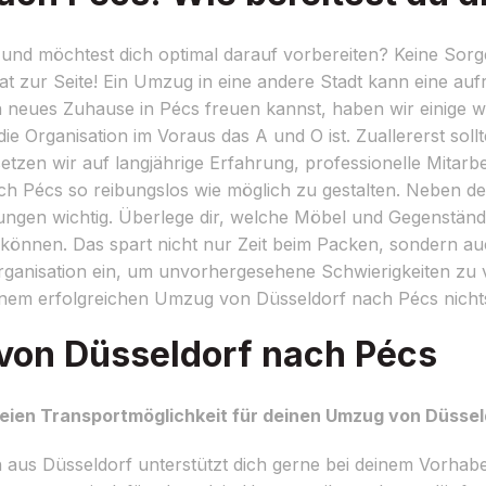
und möchtest dich optimal darauf vorbereiten? Keine Sorg
at zur Seite! Ein Umzug in eine andere Stadt kann eine au
in neues Zuhause in Pécs freuen kannst, haben wir einige we
ie Organisation im Voraus das A und O ist. Zuallererst soll
en wir auf langjährige Erfahrung, professionelle Mitarbei
ch Pécs so reibungslos wie möglich zu gestalten. Neben d
gen wichtig. Überlege dir, welche Möbel und Gegenständ
 können. Das spart nicht nur Zeit beim Packen, sondern au
ganisation ein, um unvorhergesehene Schwierigkeiten zu 
einem erfolgreichen Umzug von Düsseldorf nach Pécs nich
von Düsseldorf nach Pécs
reien Transportmöglichkeit für deinen Umzug von Düsse
s Düsseldorf unterstützt dich gerne bei deinem Vorhabe