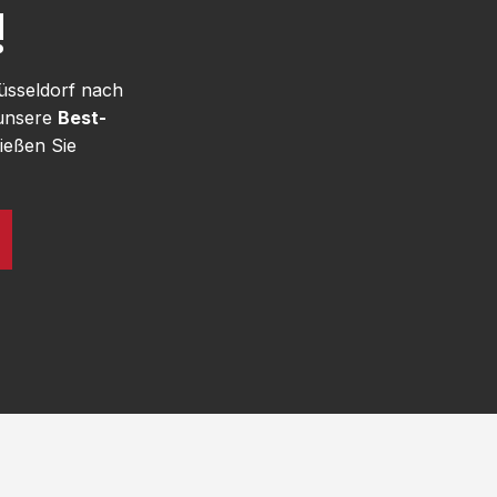
!
üsseldorf nach
 unsere
Best-
ießen Sie