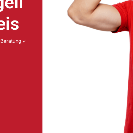
ell
eis
 Beratung ✓
: