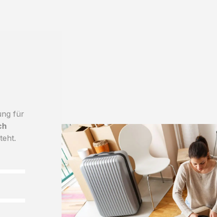
ung für
ch
teht.