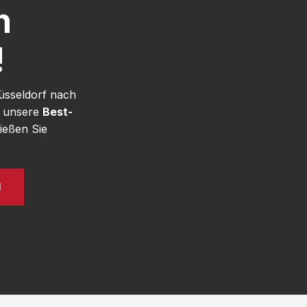
h
!
üsseldorf nach
e unsere
Best-
ießen Sie
N