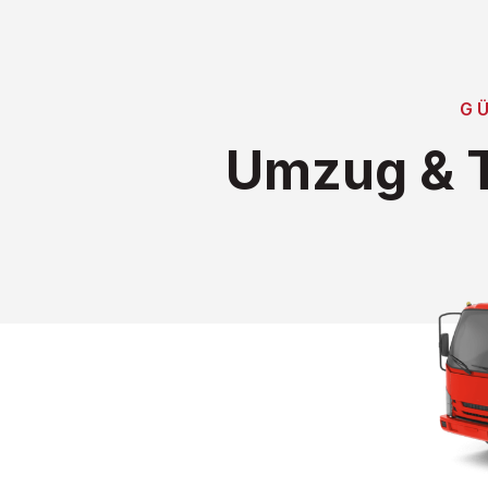
G
Umzug & T