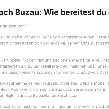
ch Buzau: Wie bereitest du 
 du dich vor?
 und stehst vor einer Reihe von organisatorischen Herau
orf unterstützen dich gerne dabei, deinen Umzug stressfr
u frühzeitig mit der Planung beginnen. Mache dir eine Chec
ontaktierst du uns, um detaillierte Informationen über uns
wir maßgeschneiderte Lösungen für deinen Umzug von Düss
 Bestandsaufnahme deines Hausrats. Überlege, welche Möbel,
est. Auch wenn dich ein Umzug dazu veranlassen kann, d
benötigte Transportkapazität einzuschätzen.
ntschieden hast, kümmern wir uns um alle weiteren Schri