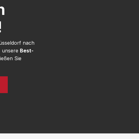
h
!
üsseldorf nach
e unsere
Best-
ießen Sie