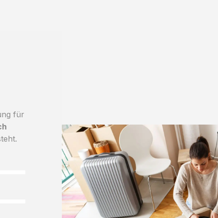
ung für
ch
teht.