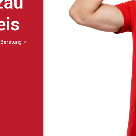
zau
eis
 Beratung ✓
: