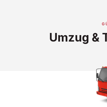
G
Umzug & T