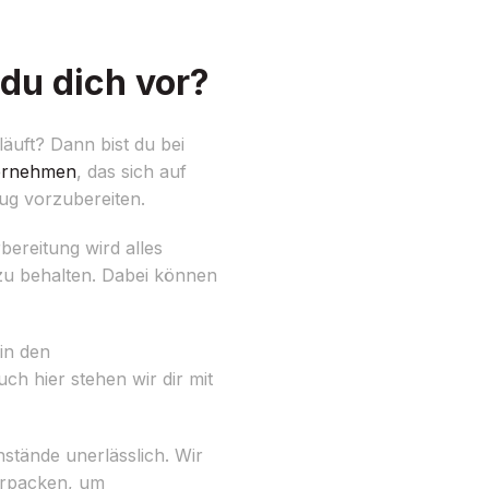
du dich vor?
äuft? Dann bist du bei
ernehmen
, das sich auf
zug vorzubereiten.
ereitung wird alles
k zu behalten. Dabei können
 in den
h hier stehen wir dir mit
stände unerlässlich. Wir
erpacken, um