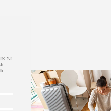
ung für
ch
lle