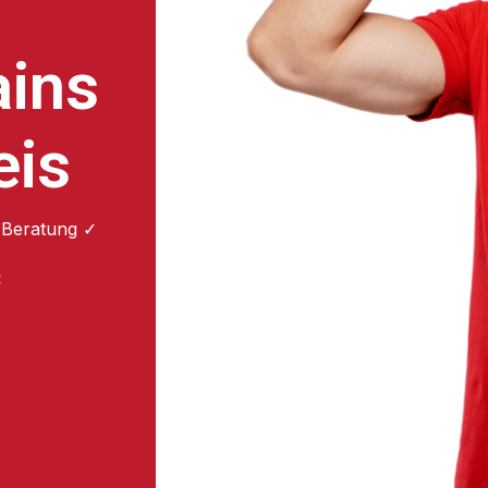
ains
eis
 Beratung ✓
: