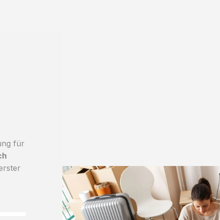
ung für
ch
erster