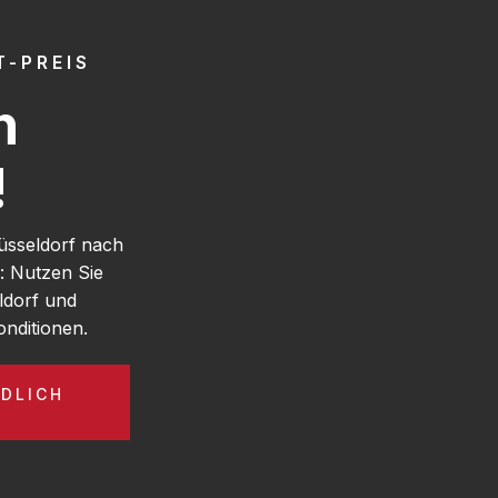
-PREIS
h
!
üsseldorf nach
: Nutzen Sie
ldorf und
nditionen.
DLICH