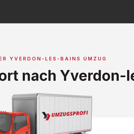
ER YVERDON-LES-BAINS UMZUG
rt nach Yverdon-l