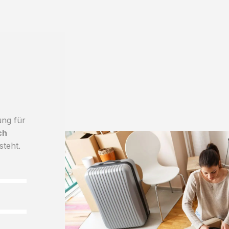
ung für
ch
steht.