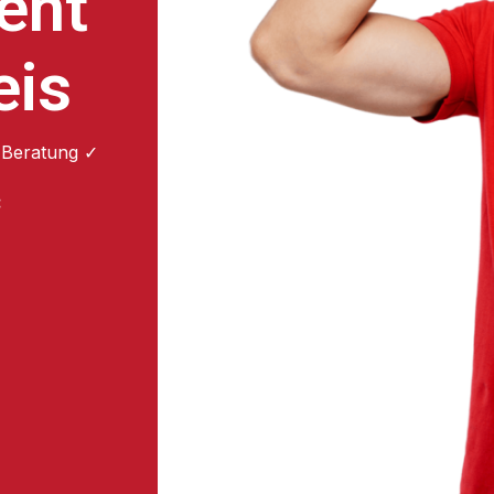
ent
eis
 Beratung ✓
: