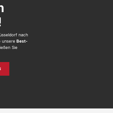
h
!
üsseldorf nach
e unsere
Best-
ießen Sie
N