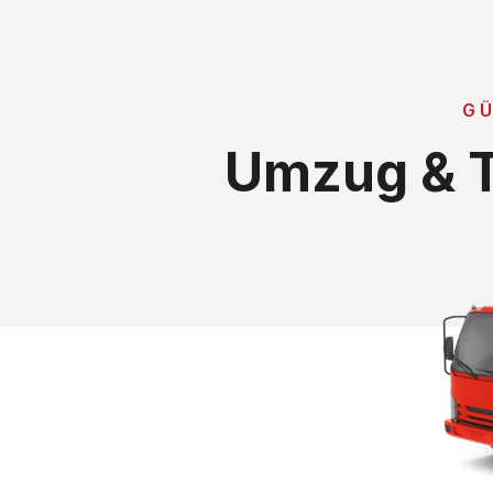
G
Umzug & T