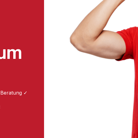
zum
 Beratung ✓
: