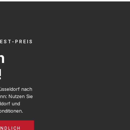
EST-PREIS
h
!
üsseldorf nach
nn: Nutzen Sie
ldorf und
nditionen.
INDLICH