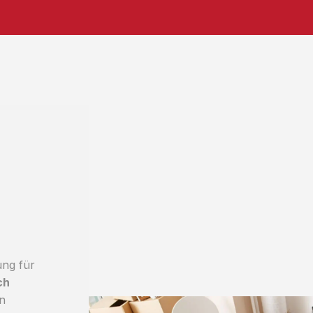
ung für
ch
an