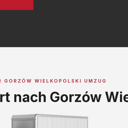
R GORZÓW WIELKOPOLSKI UMZUG
t nach Gorzów Wie