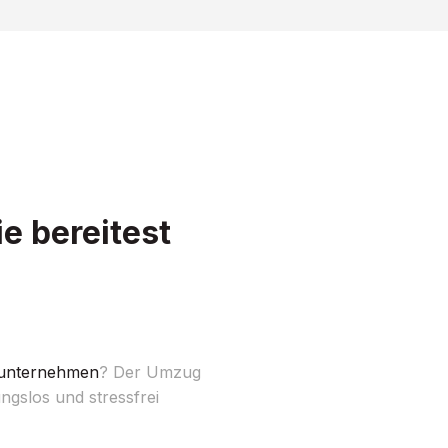
e bereitest
unternehmen
? Der Umzug
ngslos und stressfrei