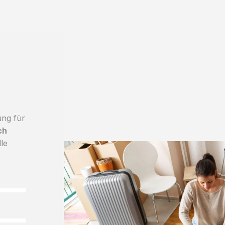
ung für
ch
lle