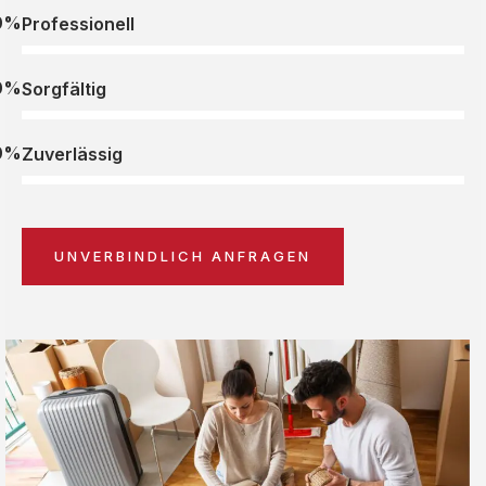
0%
Professionell
0%
Sorgfältig
0%
Zuverlässig
UNVERBINDLICH ANFRAGEN