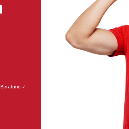
n
 Beratung ✓
: