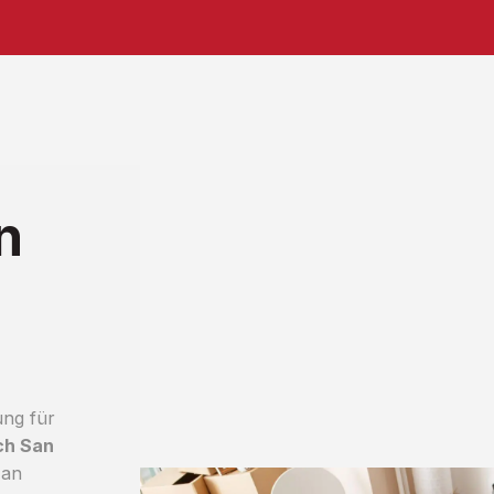
n
ung für
ch San
 an