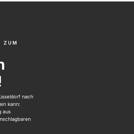
G ZUM
h
!
üsseldorf nach
ein kann:
g aus
nschlagbaren