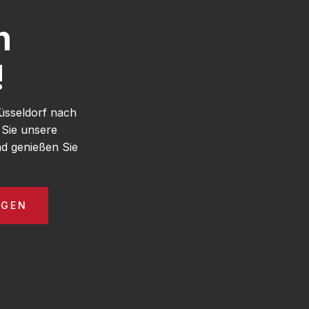
h
!
üsseldorf nach
 Sie unsere
d genießen Sie
AGEN