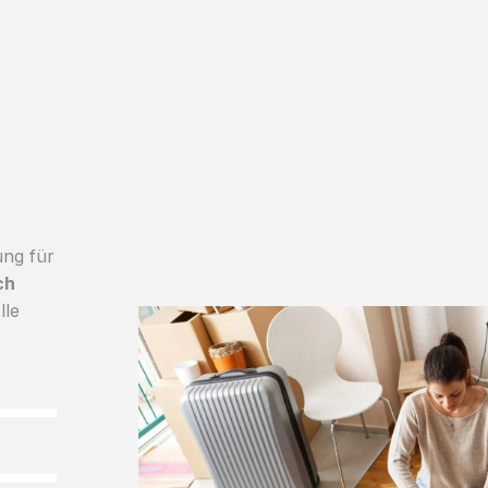
ung für
ch
lle