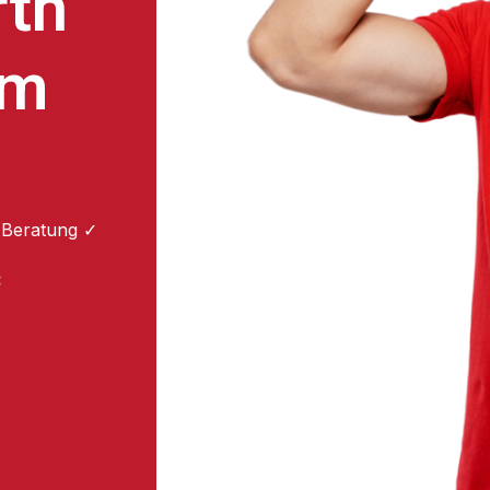
rth
um
 Beratung ✓
: