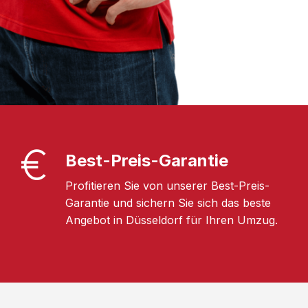
Best-Preis-Garantie
Profitieren Sie von unserer Best-Preis-
Garantie und sichern Sie sich das beste
Angebot in Düsseldorf für Ihren Umzug.