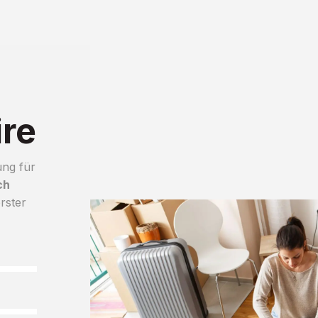
ire
ung für
ch
rster