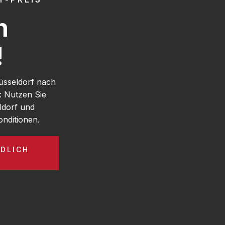
h
!
üsseldorf nach
: Nutzen Sie
ldorf und
nditionen.
DLICH