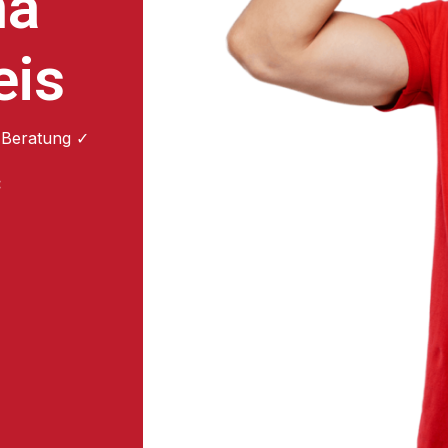
na
eis
 Beratung ✓
: