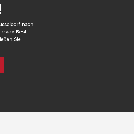
!
üsseldorf nach
 unsere
Best-
ießen Sie