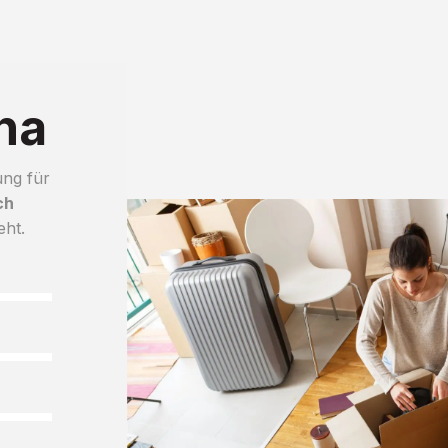
na
ung für
ch
eht.