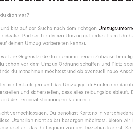
du dich vor?
und bist auf der Suche nach dem richtigen
Umzugsunter
 idealen Partner für deinen Umzug gefunden. Damit du bes
al auf deinen Umzug vorbereiten kannst.
ellen, welche Gegenstände du in deinem neuen Zuhause benöti
du schon vor dem Umzug Ordnung schaffen und Platz spare
ände du mitnehmen möchtest und ob eventuell neue Anscha
gstermin festzulegen und das Umzugsprofi Brinkmann darüb
rstellen und sicherstellen, dass alles reibungslos abläuft.
t und die Terminabstimmungen kümmern.
icht vernachlässigen. Du benötigst Kartons in verschiede
 diese Utensilien nicht selbst besorgen möchtest, bieten w
terial an, das du bequem von uns beziehen kannst. Somit