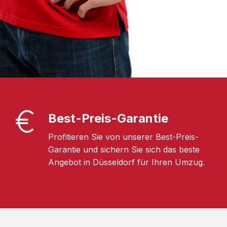
Best-Preis-Garantie
Profitieren Sie von unserer Best-Preis-
Garantie und sichern Sie sich das beste
Angebot in Düsseldorf für Ihren Umzug.