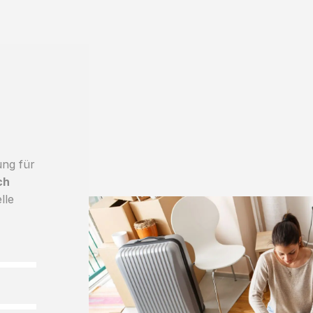
ung für
ch
lle