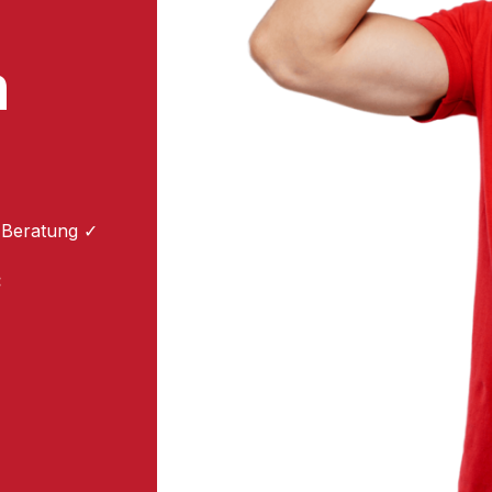
m
 Beratung ✓
: